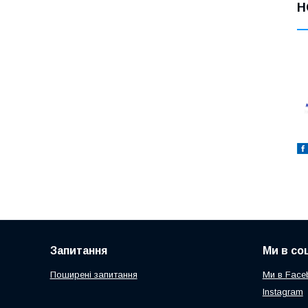
Н
Запитання
Ми в со
Поширені запитання
Ми в Face
Instagram