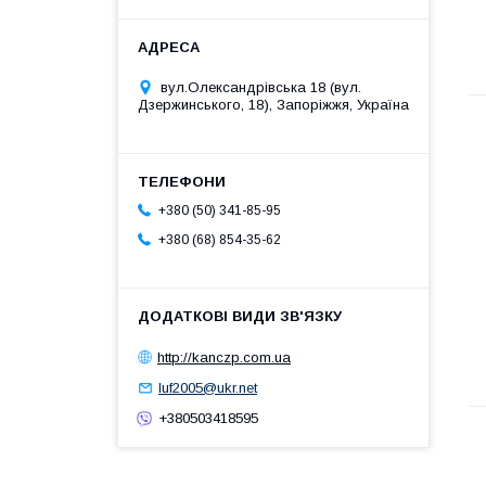
вул.Олександрівська 18 (вул.
Дзержинського, 18), Запоріжжя, Україна
+380 (50) 341-85-95
+380 (68) 854-35-62
http://kanczp.com.ua
luf2005@ukr.net
+380503418595