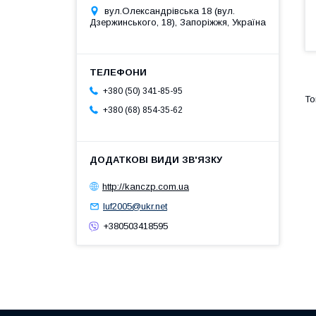
вул.Олександрівська 18 (вул.
Дзержинського, 18), Запоріжжя, Україна
+380 (50) 341-85-95
+380 (68) 854-35-62
http://kanczp.com.ua
luf2005@ukr.net
+380503418595