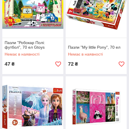
Пазли "Робокар Полі:
футбол", 70 ел Gtoys
Пазли "My little Pony", 70 ел
Немає в наявності
Немає в наявності
47
72
₴
₴