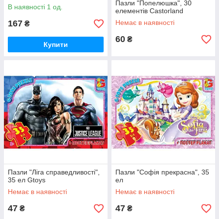
Пазли "Попелюшка", 30
В наявності 1 од.
елементів Castorland
167
Немає в наявності
₴
60
₴
Купити
Пазли "Ліга справедливості",
Пазли "Софія прекрасна", 35
35 ел Gtoys
ел
Немає в наявності
Немає в наявності
47
47
₴
₴