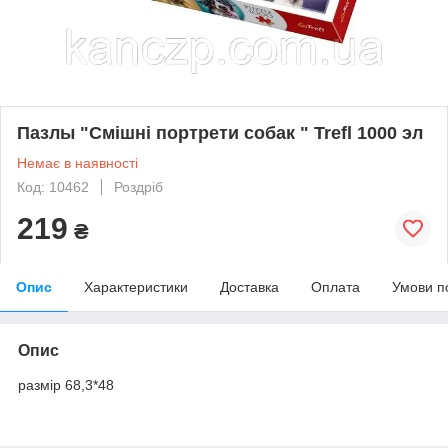
Пазлы "Смішні портрети собак " Trefl 1000 эл
Немає в наявності
Код: 10462
Роздріб
219
₴
Опис
Характеристики
Доставка
Оплата
Умови п
Опис
размір 68,3*48