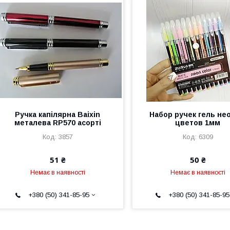
Ручка капілярна Baixin
Набор ручек гель не
металева RP570 асорті
цветов 1мм
3857
6309
51 ₴
50 ₴
Немає в наявності
Немає в наявності
+380 (50) 341-85-95
+380 (50) 341-85-95