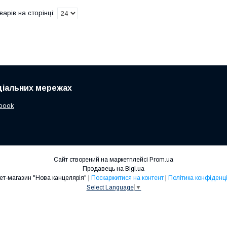
ціальних мережах
book
Сайт створений на маркетплейсі
Prom.ua
Продавець на Bigl.ua
Інтернет-магазин "Нова канцелярія" |
Поскаржитися на контент
|
Політика конфіденці
Select Language
▼