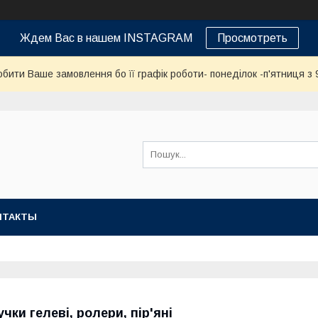
Ждем Вас в нашем INSTAGRAM
Просмотреть
бити Ваше замовлення бо її графік роботи- понеділок -п'ятниця з 9
НТАКТЫ
учки гелеві, ролери, пір'яні