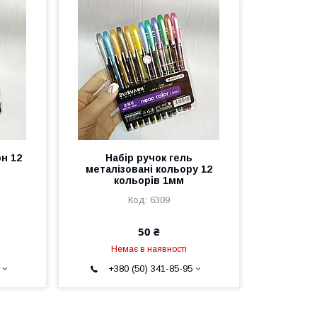
он 12
Набір ручок гель
металізовані кольору 12
кольорів 1мм
6309
50 ₴
Немає в наявності
+380 (50) 341-85-95