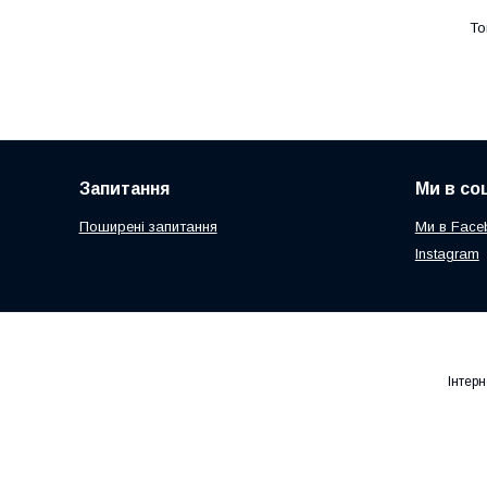
Запитання
Ми в со
Поширені запитання
Ми в Face
Instagram