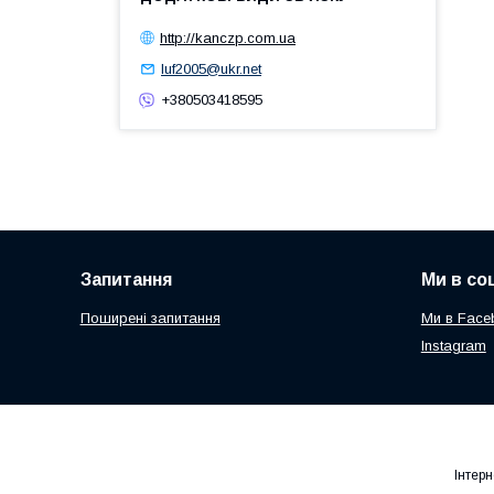
http://kanczp.com.ua
luf2005@ukr.net
+380503418595
Запитання
Ми в со
Поширені запитання
Ми в Face
Instagram