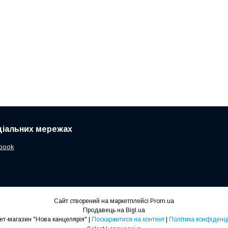
ціальних мережах
book
Сайт створений на маркетплейсі
Prom.ua
Продавець на Bigl.ua
Інтернет-магазин "Нова канцелярія" |
Поскаржитися на контент
|
Політика конфіденці