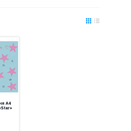
ня А4
«Star»