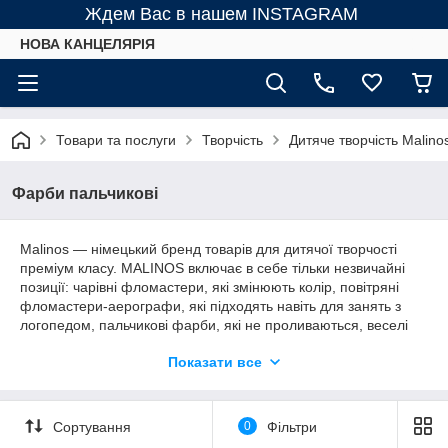
Ждем Вас в нашем INSTAGRAM
НОВА КАНЦЕЛЯРІЯ
Товари та послуги
Творчість
Дитяче творчість Malino
Фарби пальчикові
Malinos — німецький бренд товарів для дитячої творчості
преміум класу. MALINOS включає в себе тільки незвичайні
позиції: чарівні фломастери, які змінюють колір, повітряні
фломастери-аерографи, які підходять навіть для занять з
логопедом, пальчикові фарби, які не проливаються, веселі
штампи, змінюють колір і інші нестандартні товари для
Показати все
дитячої творчості. Бренд MALINOS - це високоякісні і безпечні
продукти для дитячої творчості, які виробляються винятково в
Європі і відповідає суворим європейським нормам безпеки
для дітей (одним із найсуворіших у світі).
Сортування
0
Фільтри
Продукція Malinos відвантажуються зі складу імпорту