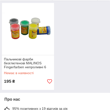
Замовлення оформлені і підтверджені до 12.00 їдуть в
день замовлення, після 12.00 на наступний день! ( з
понеділка по п'ятницю)
У період карантину можуть бути незначні затримки!
Пальчикові фарби
безглютенові MALINOS
Fingerfarben непроливні 6
кольорів
Немає в наявності
195
₴
Про нас
95% позитивних з 19 відгуків за рік