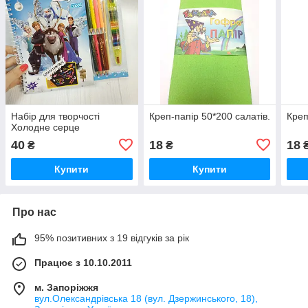
Набір для творчості
Креп-папір 50*200 салатів.
Креп
Холодне серце
40
18
18
₴
₴
Купити
Купити
Про нас
95% позитивних з 19 відгуків за рік
Працює з 10.10.2011
м. Запоріжжя
вул.Олександрівська 18 (вул. Дзержинського, 18),