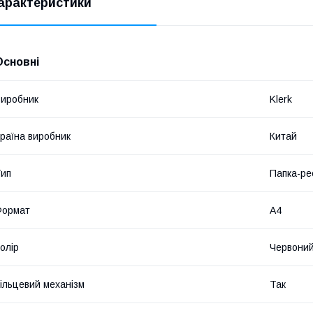
арактеристики
Основні
иробник
Klerk
раїна виробник
Китай
ип
Папка-ре
Формат
A4
олір
Червони
ільцевий механізм
Так