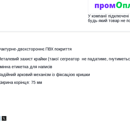
У компанії підключені
будь-який товар не п
актурне-двохстороннє ПВХ покриття
еталевий захист крайки (т
акої сегреатор не падатиме, гнутиметь
мінна етикетка для написів
адійний арковий механізм із фіксацією кришки
ирина корінця: 75 мм