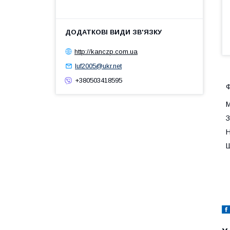
http://kanczp.com.ua
luf2005@ukr.net
+380503418595
Ф
М
З
Н
Ш