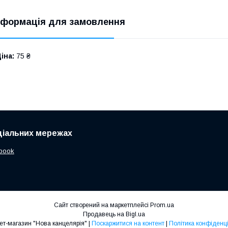
нформація для замовлення
іна:
75 ₴
ціальних мережах
book
Сайт створений на маркетплейсі
Prom.ua
Продавець на Bigl.ua
Інтернет-магазин "Нова канцелярія" |
Поскаржитися на контент
|
Політика конфіденці