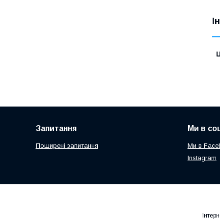
І
Ц
Запитання
Ми в со
Поширені запитання
Ми в Face
Instagram