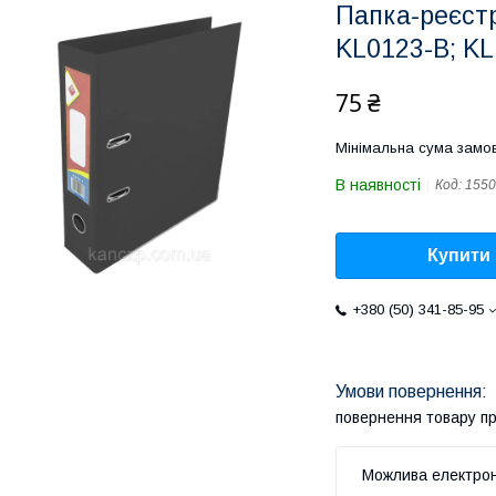
Папка-реєстр
KL0123-B; K
75 ₴
Мінімальна сума замов
В наявності
Код:
1550
Купити
+380 (50) 341-85-95
повернення товару п