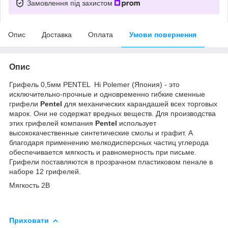
Замовлення під захистом
Опис
Доставка
Оплата
Умови повернення
Опис
Грифель 0,5мм PENTEL Hi Polemer (Япония) - это
исключительно-прочные и одновременно гибкие сменные
грифели
Pentel
для механических карандашей всех торговых
марок. Они не содержат вредных веществ. Для производства
этих грифелей компания
Pentel
использует
высококачественные синтетические смолы и графит. А
благодаря применению мелкодисперсных частиц углерода
обеспечивается мягкость и равномерность при письме.
Грифели поставляются в прозрачном пластиковом пенале в
наборе 12 грифелей.
Мягкость 2В
Приховати