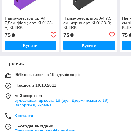
Папка-реєстратор А4
Папка-реєстратор А4 7,5
Папк
7,5см.фіол.; арт. KL0123-
см. чорна арт. KL0123-B;
см з
V; KLERK
KLERK
KLE
75
75
75
₴
₴
Купити
Купити
Про нас
95% позитивних з 19 відгуків за рік
Працює з 10.10.2011
м. Запоріжжя
вул.Олександрівська 18 (вул. Дзержинського, 18),
Запоріжжя, Україна
Контакти
Сьогодні вихідний
Показати весь графік роботи