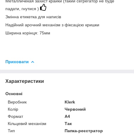
Металличекая захист крайки (т
акий сегрегатор не буде
падати, гнутися )
Змінна етикетка для написів
Надійний арочний механізм з фіксацією кришки
Ширина корінця: 75мм
Приховати
Характеристики
Основні
Виробник
Klerk
Колір
Червоний
Формат
A4
Кільцевий механізм
Так
Тип
Папка-реєстратор