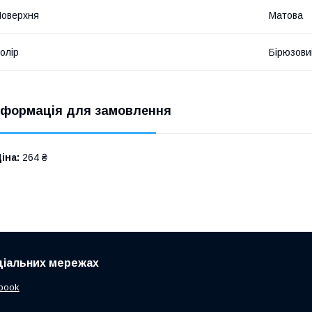
оверхня
Матова
олір
Бірюзови
нформація для замовлення
іна:
264 ₴
ціальних мережах
book