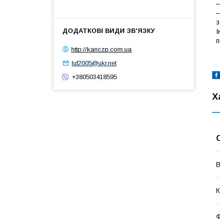
—
—
з
І
п
http://kanczp.com.ua
luf2005@ukr.net
+380503418595
Х
В
К