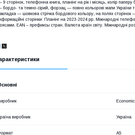
 9 сторінок, телефонна книга, планінг на рік і місяць, колір паперу
 бордо- та темно-сірий, форзац — повно кольорові мапи України т
акладка — шовкова стрічка бордового кольору, на полях сторінок —
нформаційні сторінки: Планінг на 2023-2024 рр. Міжнародні телефо
оясами. EAN – префиксы стран. Валюта країн світу. Міжнародні ро
арактеристики
Основні
иробник
Economic
раїна виробник
Україна
Формат
A5