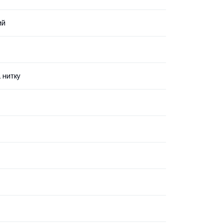
ий
 нитку