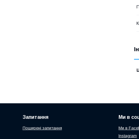
П
К
І
Ц
Запитання
Ми в со
Поширені запитання
Ми в Face
Instagram