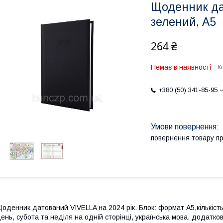
Щоденник да
зелений, А5
264 ₴
Немає в наявності
К
+380 (50) 341-85-95
повернення товару п
оденник датований VIVELLA на 2024 рік. Блок: формат А5,кількіст
ень, субота та неділя на одній сторінці, українська мова, додатко