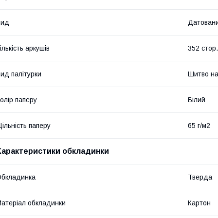
Вид
Датован
ількість аркушів
352 стор.
ид палітурки
Шитво на
олір паперу
Білий
ільність паперу
65 г/м2
Характеристики обкладинки
Обкладинка
Тверда
атеріал обкладинки
Картон