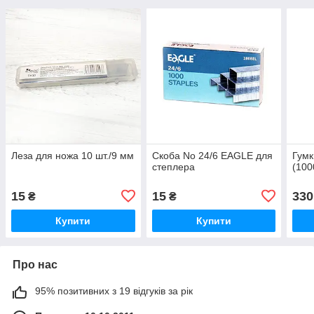
Леза для ножа 10 шт./9 мм
Скоба No 24/6 EAGLE для
Гумк
степлера
(100
15
15
330
₴
₴
Купити
Купити
Про нас
95% позитивних з 19 відгуків за рік