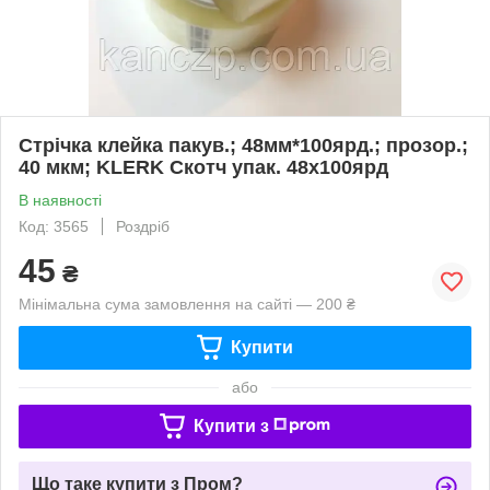
Стрічка клейка пакув.; 48мм*100ярд.; прозор.;
40 мкм; KLERK Скотч упак. 48х100ярд
В наявності
Код: 3565
Роздріб
45
₴
Мінімальна сума замовлення на сайті — 200 ₴
Купити
або
Купити з
Що таке купити з Пром?