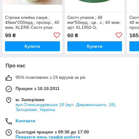
Стрічка клейка пакув.;
Скотч упаков.; 48
Скот
48мм*200ярд.; прозор.; 40
мм*50ярд.; цв.. з.; 40 мкм;
48 м
мкм; KLERK Скотч упак.
арт. KL1950-G;
про
48х200ярд
99
60
165
₴
₴
Купити
Купити
Про нас
95% позитивних з 19 відгуків за рік
Працює з 10.10.2011
м. Запоріжжя
вул.Олександрівська 18 (вул. Дзержинського, 18),
Запоріжжя, Україна
Контакти
Сьогодні працює з 09:30 до 17:00
Показати весь графік роботи