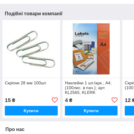
Подібні товари компанії
Скріпки 28 мм 100шт.
Наклейки 1 шт./арк.; A4;
Скрі
(100лис. в пач.); арт.
(100
KL2565; KLERK
15
4
12
₴
₴
Купити
Купити
Про нас