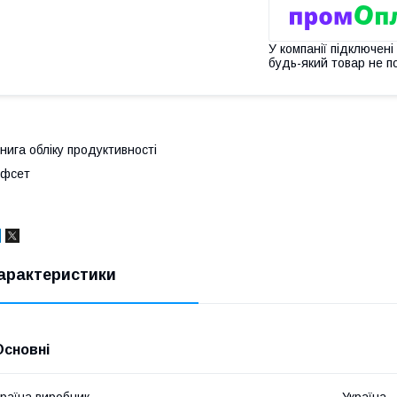
У компанії підключені
будь-який товар не п
нига обліку продуктивності
офсет
арактеристики
Основні
раїна виробник
Україна