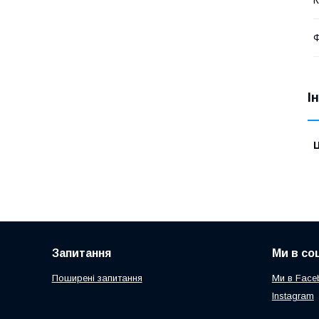
І
Ц
Запитання
Ми в со
Поширені запитання
Ми в Face
Instagram