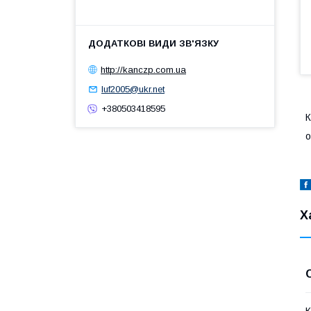
http://kanczp.com.ua
luf2005@ukr.net
+380503418595
К
Х
К