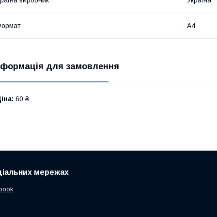
Формат
A4
нформація для замовлення
іна:
60 ₴
ціальних мережах
book