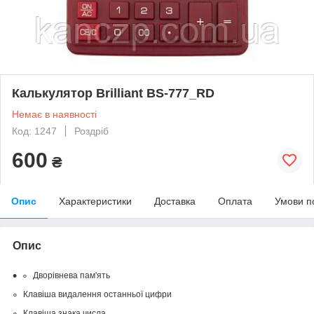
Калькулятор Brilliant BS-777_RD
Немає в наявності
Код: 1247
Роздріб
600
₴
Опис
Характеристики
Доставка
Оплата
Умови п
Опис
Дворівнева пам'ять
Клавіша видалення останньої цифри
Клавіша знака числа