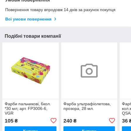
Повернення товару впродовж 14 днів за рахунок покупця
Всі умови повернення
Подібні товари компанії
Фарби пальчикові, 6кол.
Фарба ультрафіолетова,
Фарб
*30 мл; арт. FP3006-6,
прозора, 28 мл.
кол.
VGR
QSA2
105
240
36
₴
₴
Купити
Купити