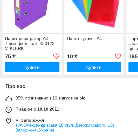
Папка-реєстратор А4
Папка-куточок А4
Порт
7,5см.фіол.; арт. KL0123-
засті
V; KLERK
цв. 
VGR
75
10
185
₴
₴
Купити
Купити
Про нас
95% позитивних з 19 відгуків за рік
Працює з 10.10.2011
м. Запоріжжя
вул.Олександрівська 18 (вул. Дзержинського, 18),
Запоріжжя, Україна