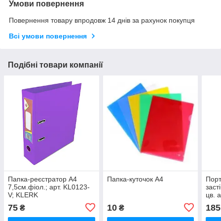
Умови повернення
Повернення товару впродовж 14 днів за рахунок покупця
Всі умови повернення
Подібні товари компанії
Папка-реєстратор А4
Папка-куточок А4
Порт
7,5см.фіол.; арт. KL0123-
засті
V; KLERK
цв. 
VGR
75
10
185
₴
₴