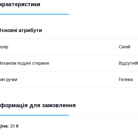
арактеристики
Основні атрибути
олір
Синій
еханізм подачі стержня
Відсутній
ип ручки
Гелева
нформація для замовлення
іна:
20 ₴