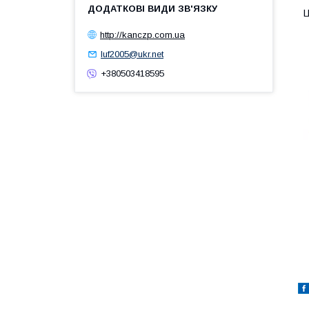
Ц
http://kanczp.com.ua
luf2005@ukr.net
+380503418595