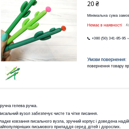
20 ₴
Мінімальна сума замов
Немає в наявності
К
+380 (50) 341-85-95
повернення товару п
ручна гелева ручка.
исальний вузол забезпечує чисте та чітке писання.
ладке ковзання писального вузла, зручний корпус і доведена надій
айпопулярніших письмового приладдя серед дітей і дорослих.