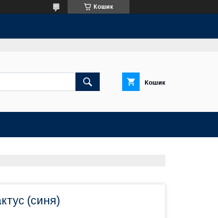
Кошик
Кошик
актус (синя)