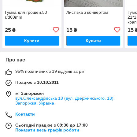
Гумка для грошей.50
Листівка з конвертом
Гумк
г/d60mm
21*1
крапл
KL1
25
15
15
₴
₴
Купити
Купити
Про нас
95% позитивних з 19 відгуків за рік
Працює з 10.10.2011
м. Запоріжжя
вул.Олександрівська 18 (вул. Дзержинського, 18),
Запоріжжя, Україна
Контакти
Сьогодні працює з 09:30 до 17:00
Показати весь графік роботи