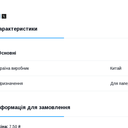
арактеристики
Основні
раїна виробник
Китай
ризначення
Для папе
нформація для замовлення
іна:
7,50 ₴