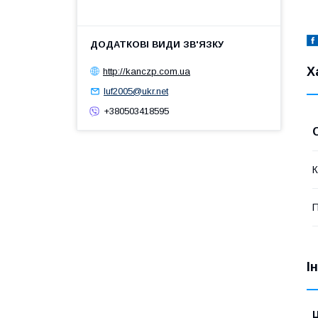
Х
http://kanczp.com.ua
luf2005@ukr.net
+380503418595
К
П
І
Ц