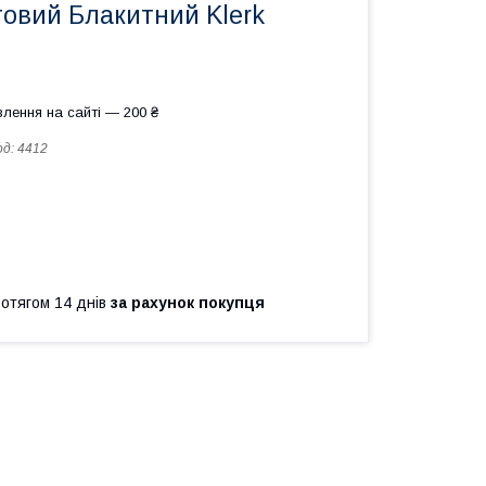
товий Блакитний Klerk
лення на сайті — 200 ₴
од:
4412
ротягом 14 днів
за рахунок покупця