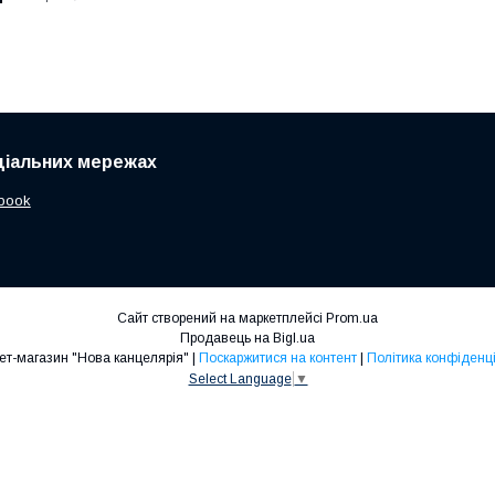
ціальних мережах
book
Сайт створений на маркетплейсі
Prom.ua
Продавець на Bigl.ua
Інтернет-магазин "Нова канцелярія" |
Поскаржитися на контент
|
Політика конфіденці
Select Language
▼