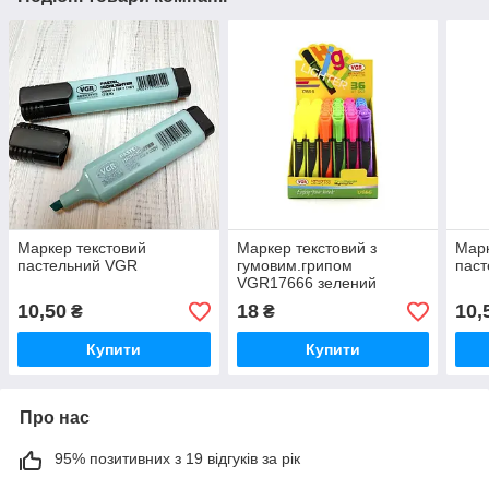
Маркер текстовий
Маркер текстовий з
Марк
пастельний VGR
гумовим.грипом
пас
VGR17666 зелений
10,50
18
10,
₴
₴
Купити
Купити
Про нас
95% позитивних з 19 відгуків за рік